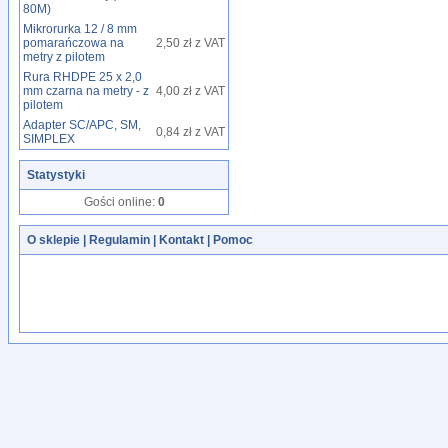
80M)
Mikrorurka 12 / 8 mm
pomarańczowa na
2,50 zł z VAT
metry z pilotem
Rura RHDPE 25 x 2,0
mm czarna na metry - z
4,00 zł z VAT
pilotem
Adapter SC/APC, SM,
0,84 zł z VAT
SIMPLEX
Statystyki
Gości online:
0
O sklepie
|
Regulamin
|
Kontakt
|
Pomoc