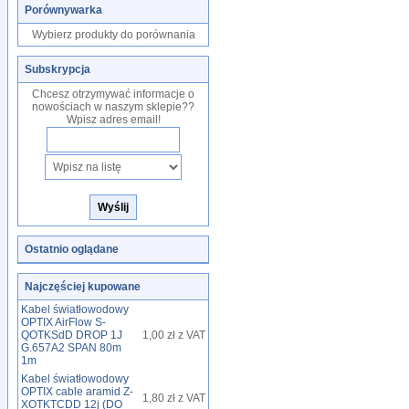
Porównywarka
Wybierz produkty do porównania
Subskrypcja
Chcesz otrzymywać informacje o
nowościach w naszym sklepie??
Wpisz adres email!
Ostatnio oglądane
Najczęściej kupowane
Kabel światłowodowy
OPTIX AirFlow S-
QOTKSdD DROP 1J
1,00 zł z VAT
G.657A2 SPAN 80m
1m
Kabel światłowodowy
OPTIX cable aramid Z-
1,80 zł z VAT
XOTKTCDD 12j (DO