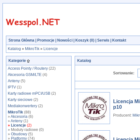
Strona Główna
|
Promocje
|
Nowości
|
Koszyk (
0
)
|
Serwis
|
Kontakt
Katalog
»
MikroTik
»
Licencje
Kategorie
Katalog
Access Pointy / Routery
(22)
Sortowanie:
Akcesoria GSM/LTE
(4)
Anteny
(5)
IPTV
(1)
Karty radiowe mPCI/USB
(2)
Karty sieciowe
(2)
Licencja Mi
Mediakonwertery
(2)
p10
MikroTik
(88)
Producent:
Mikr
»
Akcesoria
(6)
»
Anteny
(1)
»
Licencje
(2)
» Moduły radiowe (0)
»
Obudowy
(5)
»
Platformy
(74)
Licencja Mi