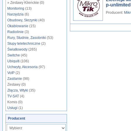
» Zestawy Klienckie (0)
p-unlimited
Monitoring
(13)
Producent:
Mikr
Narzędzia
(6)
Obudowy, Skrzynki
(40)
Okablowanie
(15)
Radiolinie
(3)
Rury, Studnie, Zasobniki
(53)
Słupy teletechniczne
(2)
Światłowody
(265)
Switche
(45)
Ubiquiti
(106)
Uchwyty, Akcesoria
(97)
VoIP
(2)
Zasilanie
(98)
Zestawy (0)
Złącza, Wtyki
(35)
TV-SAT
(4)
Komis (0)
Usługi
(1)
Producent