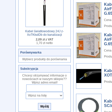
Kab
Air
G.6
Cena 
Produ
Kabel światłowodowy 24J z-
Kab
XoTKtsdDb do kanalizacji
Air
2,09 zł z VAT
1,70 zł netto
G.6
Cena 
Porównywarka
Produ
Wybierz produkty do porównania
Subskrypcja
Kab
XOT
Chcesz otrzymywać informacje o
nowościach w naszym sklepie??
Produ
Wpisz adres email!
Kab
SC/