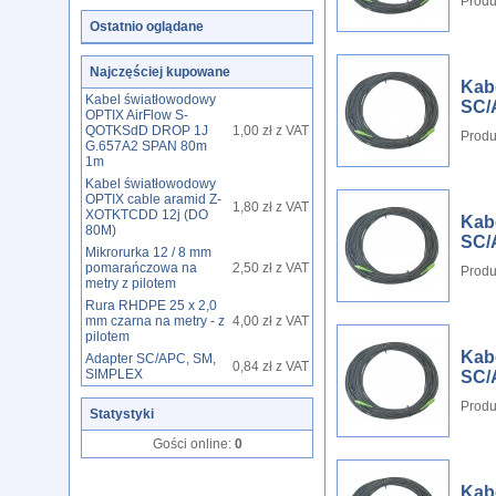
Produ
Ostatnio oglądane
Najczęściej kupowane
Kab
Kabel światłowodowy
SC/
OPTIX AirFlow S-
QOTKSdD DROP 1J
1,00 zł z VAT
Produ
G.657A2 SPAN 80m
1m
Kabel światłowodowy
OPTIX cable aramid Z-
1,80 zł z VAT
XOTKTCDD 12j (DO
Kab
80M)
SC/
Mikrorurka 12 / 8 mm
pomarańczowa na
2,50 zł z VAT
Produ
metry z pilotem
Rura RHDPE 25 x 2,0
mm czarna na metry - z
4,00 zł z VAT
pilotem
Kab
Adapter SC/APC, SM,
0,84 zł z VAT
SIMPLEX
SC/
Produ
Statystyki
Gości online:
0
Kab