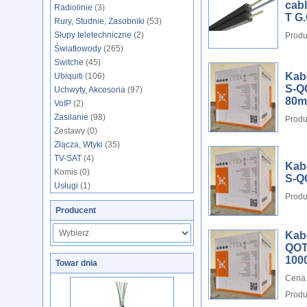
cab
Radiolinie
(3)
T G
Rury, Studnie, Zasobniki
(53)
Słupy teletechniczne
(2)
Produ
Światłowody
(265)
Switche
(45)
Kab
Ubiquiti
(106)
S-Q
Uchwyty, Akcesoria
(97)
80m
VoIP
(2)
Zasilanie
(98)
Produ
Zestawy (0)
Złącza, Wtyki
(35)
TV-SAT
(4)
Kab
Komis (0)
S-Q
Usługi
(1)
Produ
Producent
Kab
QOT
100
Towar dnia
Cena 
Produ