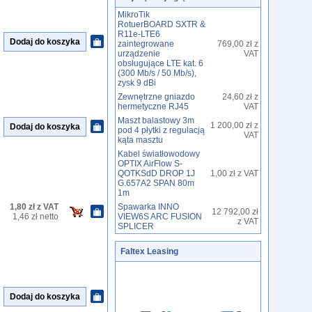
MikroTik
RotuerBOARD SXTR &
R11e-LTE6
zaintegrowane
769,00 zł z
urządzenie
VAT
obsługujące LTE kat. 6
(300 Mb/s / 50 Mb/s),
zysk 9 dBi
Zewnętrzne gniazdo
24,60 zł z
hermetyczne RJ45
VAT
Maszt balastowy 3m
1 200,00 zł z
pod 4 płytki z regulacją
VAT
kąta masztu
Kabel światłowodowy
OPTIX AirFlow S-
QOTKSdD DROP 1J
1,00 zł z VAT
G.657A2 SPAN 80m
1m
1,80 zł z VAT
Spawarka INNO
12 792,00 zł
1,46 zł netto
VIEW6S ARC FUSION
z VAT
SPLICER
Faltex Leasing