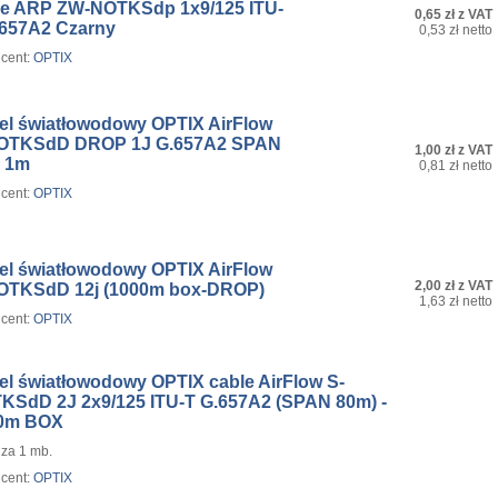
le ARP ZW-NOTKSdp 1x9/125 ITU-
0,65 zł z VAT
.657A2 Czarny
0,53 zł netto
cent:
OPTIX
el światłowodowy OPTIX AirFlow
OTKSdD DROP 1J G.657A2 SPAN
1,00 zł z VAT
 1m
0,81 zł netto
cent:
OPTIX
el światłowodowy OPTIX AirFlow
2,00 zł z VAT
OTKSdD 12j (1000m box-DROP)
1,63 zł netto
cent:
OPTIX
el światłowodowy OPTIX cable AirFlow S-
KSdD 2J 2x9/125 ITU-T G.657A2 (SPAN 80m) -
0m BOX
za 1 mb.
cent:
OPTIX