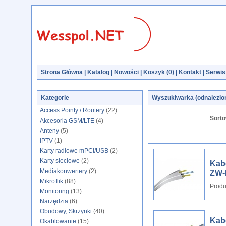
Strona Główna
|
Katalog
|
Nowości
|
Koszyk (
0
)
|
Kontakt
|
Serwis
Kategorie
Wyszukiwarka (odnalezio
Access Pointy / Routery
(22)
Sorto
Akcesoria GSM/LTE
(4)
Anteny
(5)
IPTV
(1)
Karty radiowe mPCI/USB
(2)
Karty sieciowe
(2)
Kab
Mediakonwertery
(2)
ZW-
MikroTik
(88)
Produ
Monitoring
(13)
Narzędzia
(6)
Obudowy, Skrzynki
(40)
Kab
Okablowanie
(15)