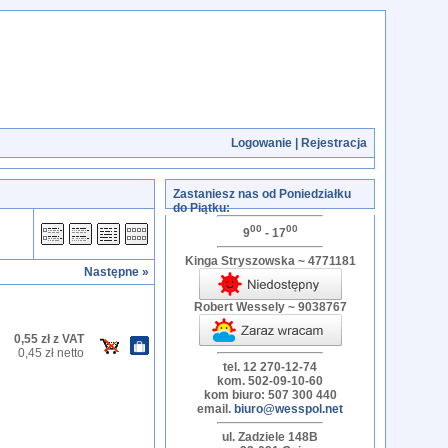
Logowanie
|
Rejestracja
Zastaniesz nas od Poniedziałku
do Piątku:
00
00
9
- 17
Kinga Stryszowska ~ 4771181
Następne »
Robert Wessely ~ 9038767
0,55 zł z VAT
0,45 zł netto
tel. 12 270-12-74
kom. 502-09-10-60
kom biuro: 507 300 440
email.
biuro@wesspol.net
ul. Zadziele 148B