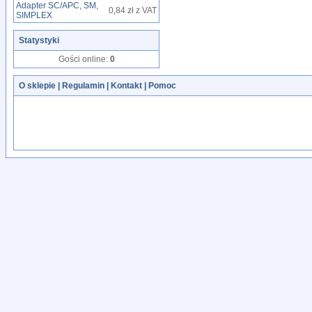
Adapter SC/APC, SM,
0,84 zł z VAT
SIMPLEX
Statystyki
Gości online:
0
O sklepie
|
Regulamin
|
Kontakt
|
Pomoc