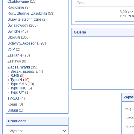
Okablowanie
(15)
Cena
Radiolinie
(3)
8,00 zł z
Rury, Studnie, Zasobniki
(53)
6,50 zł n
Słupy teletechniczne
(2)
Światłowody
(265)
Switche
(45)
Galeria
Ubiquiti
(106)
Uchwyty, Akcesoria
(97)
VoIP
(2)
Zasilanie
(98)
Zestawy (0)
Złącza, Wtyki
(35)
»
Beczki, przejścia
(4)
»
RJ45
(5)
»
Typu N
(10)
»
Typu SMA
(10)
»
Typu TNC
(5)
»
Typu UY
(1)
Zapyt
TV-SAT
(4)
Komis (0)
Imię 
Usługi
(1)
E-mai
Producent
Telef