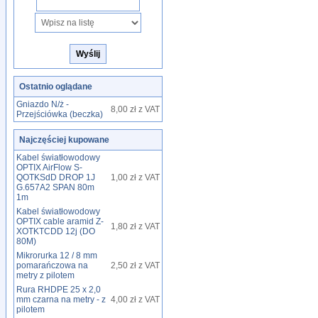
Ostatnio oglądane
Gniazdo N/ż -
8,00 zł z VAT
Przejściówka (beczka)
Najczęściej kupowane
Kabel światłowodowy
OPTIX AirFlow S-
QOTKSdD DROP 1J
1,00 zł z VAT
G.657A2 SPAN 80m
1m
Kabel światłowodowy
OPTIX cable aramid Z-
1,80 zł z VAT
XOTKTCDD 12j (DO
80M)
Mikrorurka 12 / 8 mm
pomarańczowa na
2,50 zł z VAT
metry z pilotem
Rura RHDPE 25 x 2,0
mm czarna na metry - z
4,00 zł z VAT
pilotem