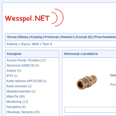
Strona Główna
|
Katalog
|
Promocje
|
Nowości
|
Koszyk (
0
)
|
Przechowalnia 
Katalog
»
Złącza, Wtyki
»
Typu N
Kategorie
Informacje o produkcie
Access Pointy / Routery
(22)
Akcesoria GSM/LTE
(4)
Anteny
(5)
Gni
IPTV
(1)
Karty radiowe mPCI/USB
(2)
Pro
Karty sieciowe
(2)
Mediakonwertery
(2)
MikroTik
(88)
Monitoring
(13)
Narzędzia
(6)
Obudowy, Skrzynki
(40)