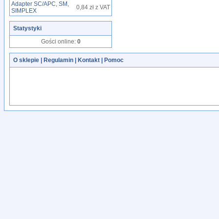
Adapter SC/APC, SM,
0,84 zł z VAT
SIMPLEX
Statystyki
Gości online:
0
O sklepie
|
Regulamin
|
Kontakt
|
Pomoc