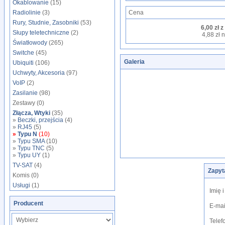
Okablowanie
(15)
Radiolinie
(3)
Cena
Rury, Studnie, Zasobniki
(53)
6,00 zł z
Słupy teletechniczne
(2)
4,88 zł n
Światłowody
(265)
Switche
(45)
Galeria
Ubiquiti
(106)
Uchwyty, Akcesoria
(97)
VoIP
(2)
Zasilanie
(98)
Zestawy (0)
Złącza, Wtyki
(35)
»
Beczki, przejścia
(4)
»
RJ45
(5)
»
Typu N
(10)
»
Typu SMA
(10)
»
Typu TNC
(5)
»
Typu UY
(1)
TV-SAT
(4)
Zapyt
Komis (0)
Usługi
(1)
Imię 
Producent
E-mai
Telef