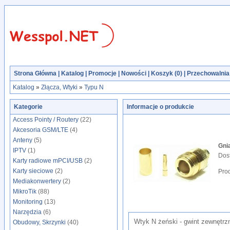
Strona Główna
|
Katalog
|
Promocje
|
Nowości
|
Koszyk (
0
)
|
Przechowalnia 
Katalog
»
Złącza, Wtyki
»
Typu N
Kategorie
Informacje o produkcie
Access Pointy / Routery
(22)
Akcesoria GSM/LTE
(4)
Anteny
(5)
Gni
IPTV
(1)
Dos
Karty radiowe mPCI/USB
(2)
Karty sieciowe
(2)
Pro
Mediakonwertery
(2)
MikroTik
(88)
Monitoring
(13)
Narzędzia
(6)
Wtyk N żeński - gwint zewnętrz
Obudowy, Skrzynki
(40)