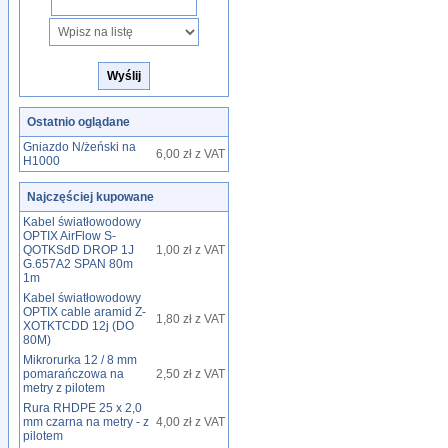
Ostatnio oglądane
Gniazdo N/żeński na
6,00 zł z VAT
H1000
Najczęściej kupowane
Kabel światłowodowy
OPTIX AirFlow S-
QOTKSdD DROP 1J
1,00 zł z VAT
G.657A2 SPAN 80m
1m
Kabel światłowodowy
OPTIX cable aramid Z-
1,80 zł z VAT
XOTKTCDD 12j (DO
80M)
Mikrorurka 12 / 8 mm
pomarańczowa na
2,50 zł z VAT
metry z pilotem
Rura RHDPE 25 x 2,0
mm czarna na metry - z
4,00 zł z VAT
pilotem