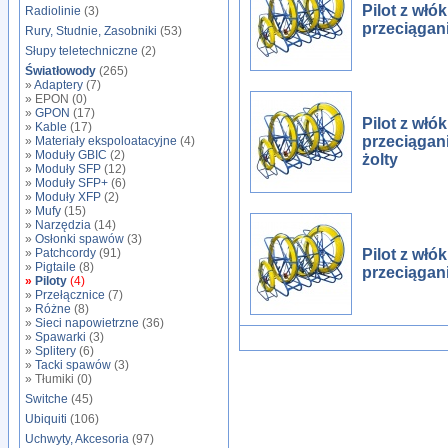
Pilot z wł
Radiolinie
(3)
przeciągan
Rury, Studnie, Zasobniki
(53)
Słupy teletechniczne
(2)
Światłowody
(265)
»
Adaptery
(7)
» EPON (0)
»
GPON
(17)
Pilot z wł
»
Kable
(17)
przeciągan
»
Materiały ekspoloatacyjne
(4)
»
Moduły GBIC
(2)
żolty
»
Moduły SFP
(12)
»
Moduły SFP+
(6)
»
Moduły XFP
(2)
»
Mufy
(15)
»
Narzędzia
(14)
»
Osłonki spawów
(3)
»
Patchcordy
(91)
Pilot z wł
»
Pigtaile
(8)
przeciągan
»
Piloty
(4)
»
Przełącznice
(7)
»
Różne
(8)
»
Sieci napowietrzne
(36)
»
Spawarki
(3)
»
Splitery
(6)
»
Tacki spawów
(3)
» Tłumiki (0)
Switche
(45)
Ubiquiti
(106)
Uchwyty, Akcesoria
(97)