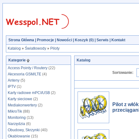
Strona Główna
|
Promocje
|
Nowości
|
Koszyk (
0
)
|
Serwis
|
Kontakt
Katalog
»
Światłowody
»
Piloty
Kategorie
Katalog
Access Pointy / Routery
(22)
Sortowanie:
Akcesoria GSM/LTE
(4)
Anteny
(5)
IPTV
(1)
Karty radiowe mPCI/USB
(2)
Karty sieciowe
(2)
Pilot z wł
Mediakonwertery
(2)
przeciągan
MikroTik
(88)
Monitoring
(13)
Narzędzia
(6)
Obudowy, Skrzynki
(40)
Okablowanie
(15)