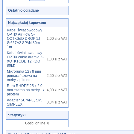
Ostatnio oglądane
Najczęściej kupowane
Kabel światłowodowy
OPTIX AirFlow S-
QOTKSdD DROP 1J
1,00 zł z VAT
G.657A2 SPAN 80m
1m
Kabel światłowodowy
OPTIX cable aramid Z-
1,80 zł z VAT
XOTKTCDD 12j (DO
80M)
Mikrorurka 12 / 8 mm
pomarańczowa na
2,50 zł z VAT
metry z pilotem
Rura RHDPE 25 x 2,0
mm czarna na metry - z
4,00 zł z VAT
pilotem
Adapter SC/APC, SM,
0,84 zł z VAT
SIMPLEX
Statystyki
Gości online:
0