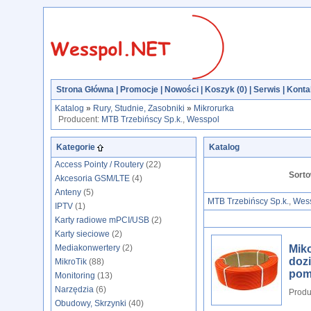
Strona Główna
|
Promocje
|
Nowości
|
Koszyk (
0
)
|
Serwis
|
Konta
Katalog
»
Rury, Studnie, Zasobniki
»
Mikrorurka
Producent:
MTB Trzebińscy Sp.k.
,
Wesspol
Kategorie
Katalog
Access Pointy / Routery
(22)
Sorto
Akcesoria GSM/LTE
(4)
Anteny
(5)
MTB Trzebińscy Sp.k.
,
Wes
IPTV
(1)
Karty radiowe mPCI/USB
(2)
Karty sieciowe
(2)
Mediakonwertery
(2)
Mik
doz
MikroTik
(88)
pom
Monitoring
(13)
Narzędzia
(6)
Produ
Obudowy, Skrzynki
(40)