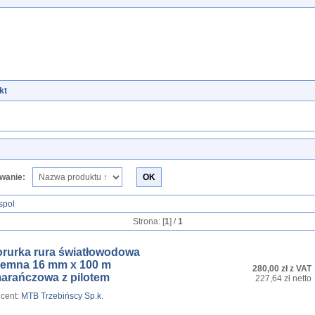
kt
wanie:
spol
Strona: [
1
] /
1
orurka rura światłowodowa
iemna 16 mm x 100 m
280,00 zł z VAT
arańczowa z pilotem
227,64 zł netto
cent:
MTB Trzebińscy Sp.k.