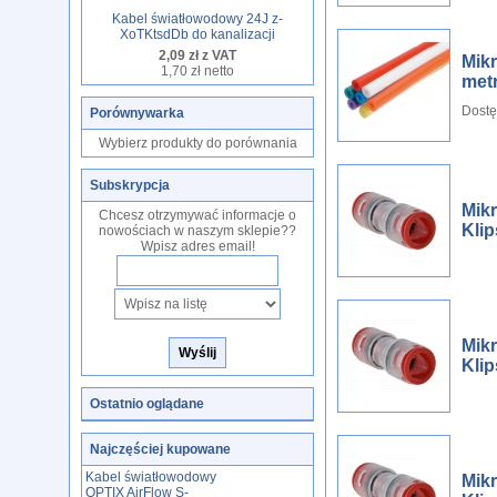
Kabel światłowodowy 24J z-
XoTKtsdDb do kanalizacji
2,09 zł z VAT
Mik
1,70 zł netto
met
Dostę
Porównywarka
Wybierz produkty do porównania
Subskrypcja
Mik
Chcesz otrzymywać informacje o
Klip
nowościach w naszym sklepie??
Wpisz adres email!
Mik
Klip
Ostatnio oglądane
Najczęściej kupowane
Kabel światłowodowy
Mik
OPTIX AirFlow S-