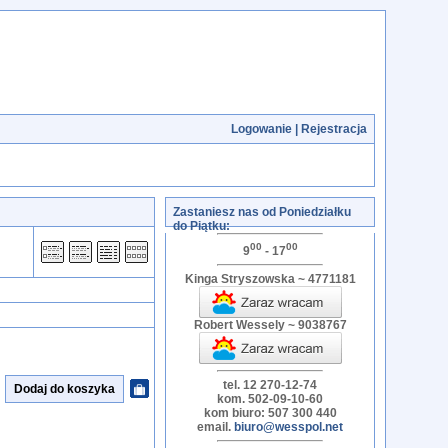
Logowanie
|
Rejestracja
Zastaniesz nas od Poniedziałku
do Piątku:
00
00
9
- 17
Kinga Stryszowska ~ 4771181
Robert Wessely ~ 9038767
tel. 12 270-12-74
kom. 502-09-10-60
kom biuro: 507 300 440
email.
biuro@wesspol.net