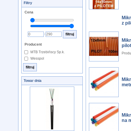
Filtry
Cena
Mikr
z pi
-
Mik
Producent
pilo
MTB Trzebińscy Sp.k.
Produ
Wesspol
Mik
Towar dnia
met
Mik
na 