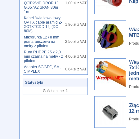
Klip
QOTKSdD DROP 1J
1,00 zł z VAT
G.657A2 SPAN 80m
1m
Kabel światłowodowy
OPTIX cable aramid Z-
1,80 zł z VAT
XOTKTCDD 12j (DO
Wią
80M)
MTB
Mikrorurka 12 / 8 mm
pomarańczowa na
2,50 zł z VAT
Produ
metry z pilotem
Rura RHDPE 25 x 2,0
mm czarna na metry - z
4,00 zł z VAT
pilotem
Wią
Adapter SC/APC, SM,
7x1
0,84 zł z VAT
SIMPLEX
jed
met
Statystyki
Produ
Gości online:
1
Złąc
12 m
Produ