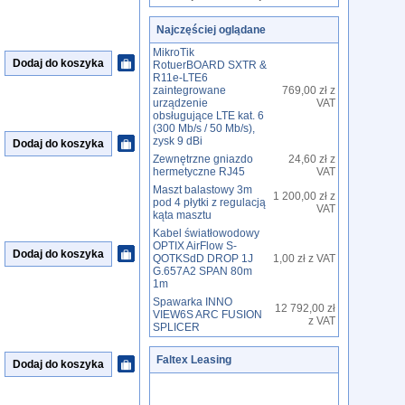
Najczęściej oglądane
MikroTik
RotuerBOARD SXTR &
R11e-LTE6
zaintegrowane
769,00 zł z
urządzenie
VAT
obsługujące LTE kat. 6
(300 Mb/s / 50 Mb/s),
zysk 9 dBi
Zewnętrzne gniazdo
24,60 zł z
hermetyczne RJ45
VAT
Maszt balastowy 3m
1 200,00 zł z
pod 4 płytki z regulacją
VAT
kąta masztu
Kabel światłowodowy
OPTIX AirFlow S-
QOTKSdD DROP 1J
1,00 zł z VAT
G.657A2 SPAN 80m
1m
Spawarka INNO
12 792,00 zł
VIEW6S ARC FUSION
z VAT
SPLICER
Faltex Leasing