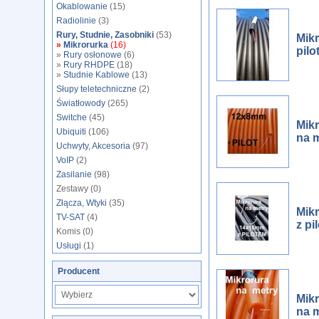
Okablowanie
(15)
Radiolinie
(3)
Rury, Studnie, Zasobniki
(53)
Mikr
»
Mikrorurka
(16)
pilo
»
Rury osłonowe
(6)
»
Rury RHDPE
(18)
»
Studnie Kablowe
(13)
Słupy teletechniczne
(2)
Światłowody
(265)
Switche
(45)
Mik
Ubiquiti
(106)
na m
Uchwyty, Akcesoria
(97)
VoIP
(2)
Zasilanie
(98)
Zestawy (0)
Złącza, Wtyki
(35)
Mikr
TV-SAT
(4)
z pi
Komis (0)
Usługi
(1)
Producent
Mik
na m