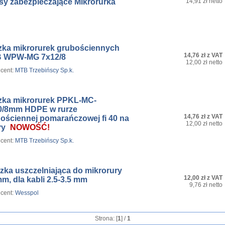
sy zabezpieczające Mikrorurka
14,91 zł netto
zka mikrorurek grubościennych
14,76 zł z VAT
 WPW-MG 7x12/8
12,00 zł netto
cent:
MTB Trzebińscy Sp.k.
zka mikrorurek PPKL-MC-
0/8mm HDPE w rurze
14,76 zł z VAT
nościennej pomarańczowej fi 40 na
12,00 zł netto
ry
NOWOŚĆ!
cent:
MTB Trzebińscy Sp.k.
zka uszczelniająca do mikrorury
12,00 zł z VAT
m, dla kabli 2.5-3.5 mm
9,76 zł netto
cent:
Wesspol
Strona: [
1
] /
1