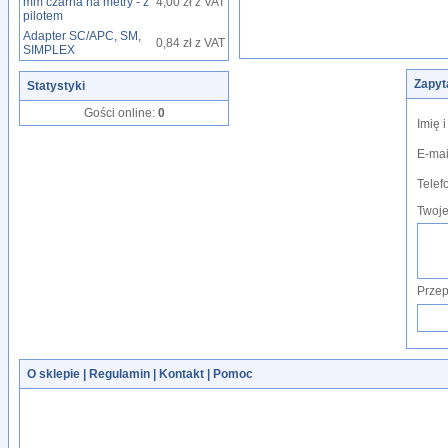
mm czarna na metry - z
4,00 zł z VAT
pilotem
Adapter SC/APC, SM,
0,84 zł z VAT
SIMPLEX
Zapyt
Statystyki
Gości online:
0
Imię 
E-mai
Telef
Twoje
Przep
O sklepie
|
Regulamin
|
Kontakt
|
Pomoc