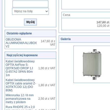
Cena
147,60 zł
120,00 zł 
Ostatnio oglądane
Galeria
OBUDOWA
147,60 zł z
ALUMINIOWA ALUBOX
VAT
V2
Najczęściej kupowane
Kabel światłowodowy
OPTIX AirFlow S-
QOTKSdD DROP 1J
1,00 zł z VAT
G.657A2 SPAN 80m
1m
Kabel światłowodowy
OPTIX cable aramid Z-
1,80 zł z VAT
XOTKTCDD 12j (DO
80M)
Mikrorurka 12 / 8 mm
pomarańczowa na
2,50 zł z VAT
metry z pilotem
Rura RHDPE 25 x 2,0