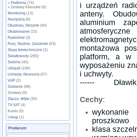
»
Platformy
(74)
i urządzeń rad
» Zestawy Klienckie (0)
anteny. Obud
Monitoring
(13)
Narzędzia
(6)
aluminium zap
Obudowy, Skrzynki
(40)
atmosferyczn
Okablowanie
(15)
Radiolinie
(3)
elektromagne
Rury, Studnie, Zasobniki
(53)
montażowa pos
Słupy teletechniczne
(2)
platform, a w
Światłowody
(265)
Switche
(45)
wyposażeniu zna
Ubiquiti
(106)
i uchwyty.
Uchwyty, Akcesoria
(97)
VoIP
(2)
------ Dławików 
Zasilanie
(98)
Zestawy (0)
Cechy
:
Złącza, Wtyki
(35)
TV-SAT
(4)
wykonanie
Komis (0)
Usługi
(1)
proszkowo
klasa szczel
Producent