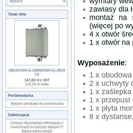
wymiary wew
zawiasy dla 
Towar dnia
montaż na 
(więcej po w
4 x otwór śr
1 x otwór na 
Wyposażenie
:
OBUDOWA ALUMINIOWA ALUBOX
1 x obudow
V2
147,60 zł z VAT
2 x uchwyty 
120,00 zł netto
1 x zaślepka
Porównywarka
1 x przepust
Wybierz produkty do porównania
1 x płyta mo
8 x dystanse,
Subskrypcja
Chcesz otrzymywać informacje o
nowościach w naszym sklepie??
Wpisz adres email!