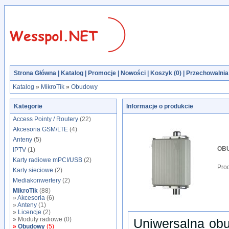
Strona Główna
|
Katalog
|
Promocje
|
Nowości
|
Koszyk (
0
)
|
Przechowalnia 
Katalog
»
MikroTik
»
Obudowy
Kategorie
Informacje o produkcie
Access Pointy / Routery
(22)
Akcesoria GSM/LTE
(4)
Anteny
(5)
OB
IPTV
(1)
Karty radiowe mPCI/USB
(2)
Pro
Karty sieciowe
(2)
Mediakonwertery
(2)
MikroTik
(88)
»
Akcesoria
(6)
»
Anteny
(1)
»
Licencje
(2)
» Moduły radiowe (0)
Uniwersalna obu
»
Obudowy
(5)