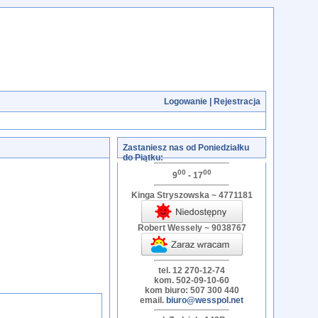
Logowanie
|
Rejestracja
Zastaniesz nas od Poniedziałku
do Piątku:
00
00
9
- 17
Kinga Stryszowska ~ 4771181
Robert Wessely ~ 9038767
tel. 12 270-12-74
kom. 502-09-10-60
kom biuro: 507 300 440
email.
biuro@wesspol.net