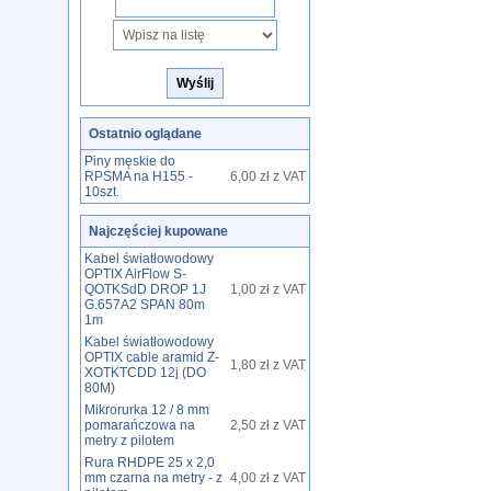
Ostatnio oglądane
Piny męskie do
RPSMA na H155 -
6,00 zł z VAT
10szt.
Najczęściej kupowane
Kabel światłowodowy
OPTIX AirFlow S-
QOTKSdD DROP 1J
1,00 zł z VAT
G.657A2 SPAN 80m
1m
Kabel światłowodowy
OPTIX cable aramid Z-
1,80 zł z VAT
XOTKTCDD 12j (DO
80M)
Mikrorurka 12 / 8 mm
pomarańczowa na
2,50 zł z VAT
metry z pilotem
Rura RHDPE 25 x 2,0
mm czarna na metry - z
4,00 zł z VAT