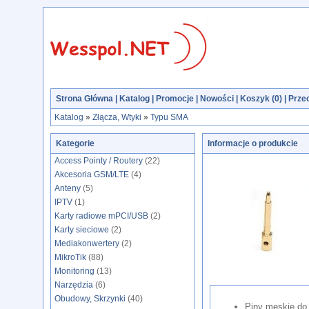
Strona Główna
|
Katalog
|
Promocje
|
Nowości
|
Koszyk (
0
)
|
Przec
Katalog
»
Złącza, Wtyki
»
Typu SMA
Kategorie
Informacje o produkcie
Access Pointy / Routery
(22)
Akcesoria GSM/LTE
(4)
Anteny
(5)
IPTV
(1)
Karty radiowe mPCI/USB
(2)
Karty sieciowe
(2)
Mediakonwertery
(2)
MikroTik
(88)
Monitoring
(13)
Narzędzia
(6)
Obudowy, Skrzynki
(40)
Piny męskie do