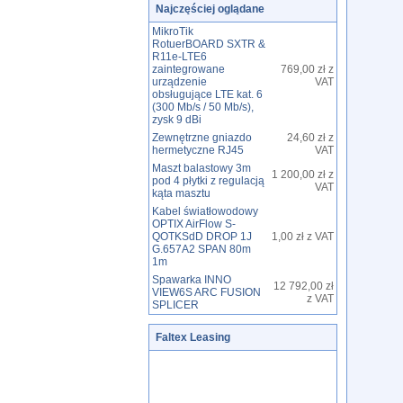
Najczęściej oglądane
MikroTik
RotuerBOARD SXTR &
R11e-LTE6
zaintegrowane
769,00 zł z
urządzenie
VAT
obsługujące LTE kat. 6
(300 Mb/s / 50 Mb/s),
zysk 9 dBi
Zewnętrzne gniazdo
24,60 zł z
hermetyczne RJ45
VAT
Maszt balastowy 3m
1 200,00 zł z
pod 4 płytki z regulacją
VAT
kąta masztu
Kabel światłowodowy
OPTIX AirFlow S-
QOTKSdD DROP 1J
1,00 zł z VAT
G.657A2 SPAN 80m
1m
Spawarka INNO
12 792,00 zł
VIEW6S ARC FUSION
z VAT
SPLICER
Faltex Leasing